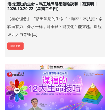
活出流動的生命 – 馬王堆導引術隱喻調和 | 蔡慧明 |
2026.10.20-22（星期二至四）
【核心理念】 〝活出流动的生命〞：顺应丶不抗拒丶柔
软而有力。像水一样，能承载丶能变化丶能穿越。课程
设计人与导师 [...]
閱讀更多