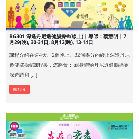
BG301-深造丹尼遜健腦操®(線上) | 導師：蔡慧明 | 7
月29(晚), 30-31日, 8月12(晚), 13-14日
課程介紹在這4天、2個晚上、32個學分的綫上深造丹尼
遜健腦操®課程裏，您將會： 親身體驗丹尼遜健腦操®
深造調和 [...]
閱讀更多