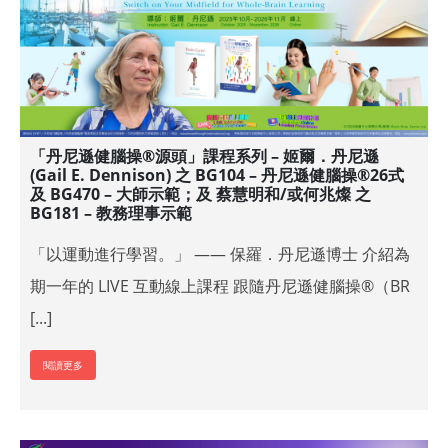
「丹尼遜健腦操®源頭」課程系列 – 姬爾．丹尼遜
(Gail E. Dennison) 之 BG104 – 丹尼遜健腦操®26式
及 BG470 – 大師示範；及 蔡慧明和/或何兆燦 之
BG181 – 教務理事示範
「以運動進行學習。」 —— 保羅．丹尼遜博士 介紹為
期一年的 LIVE 互動線上課程 跟隨丹尼遜健腦操®（BR
[...]
閱讀更多