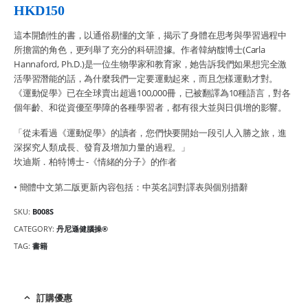
HKD
150
這本開創性的書，以通俗易懂的文筆，揭示了身體在思考與學習過程中
所擔當的角色，更列舉了充分的科研證據。作者韓納馥博士(Carla
Hannaford, Ph.D.)是一位生物學家和教育家，她告訴我們如果想完全激
活學習潛能的話，為什麼我們一定要運動起來，而且怎樣運動才對。
《運動促學》已在全球賣出超過100,000冊，已被翻譯為10種語言，對各
個年齡、和從資優至學障的各種學習者，都有很大並與日俱增的影響。
「從未看過《運動促學》的讀者，您們快要開始一段引人入勝之旅，進
深探究人類成長、發育及增加力量的過程。」
坎迪斯．柏特博士 -《情緒的分子》的作者
• 簡體中文第二版更新內容包括：中英名詞對譯表與個別措辭
SKU:
B008S
CATEGORY:
丹尼遜健腦操®
TAG:
書籍
訂購優惠