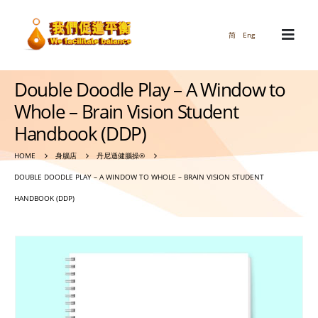
简
Eng
Double Doodle Play – A Window to
Whole – Brain Vision Student
Handbook (DDP)
HOME
身腦店
丹尼遜健腦操®
DOUBLE DOODLE PLAY – A WINDOW TO WHOLE – BRAIN VISION STUDENT
HANDBOOK (DDP)