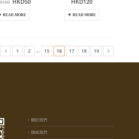
原
目
HKD
50
HKD
120
D
100
始
前
價
價
READ MORE
READ MORE
格：
格：
HKD100。
HKD50。
...
1
2
15
16
17
18
19
關於我們
聯絡我們