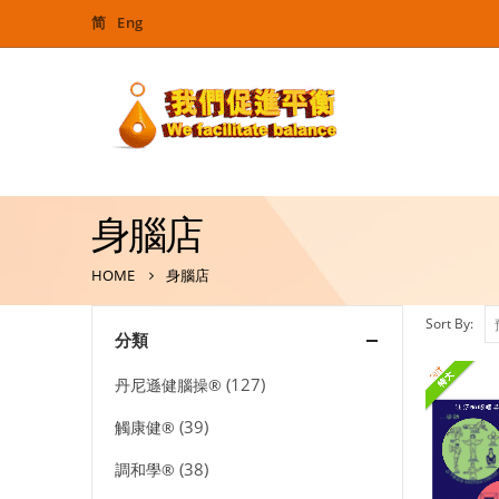
简
Eng
身腦店
HOME
身腦店
Sort By:
分類
(127)
丹尼遜健腦操®
(39)
觸康健®
(38)
調和學®