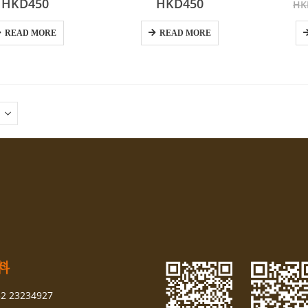
HKD
450
HKD
450
HK
READ MORE
READ MORE
料
52 23234927