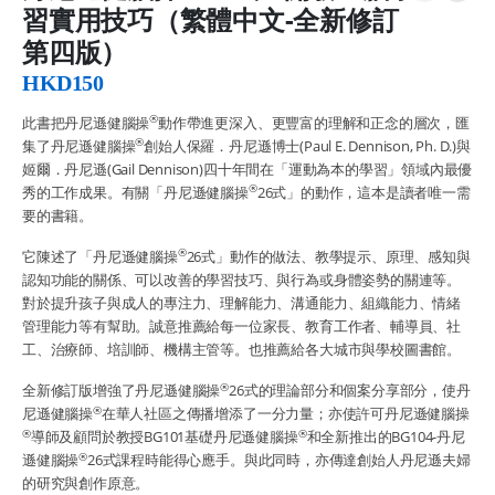
習實用技巧（繁體中文-全新修訂
第四版）
HKD
150
®
此書把丹尼遜健腦操
動作帶進更深入、更豐富的理解和正念的層次，匯
®
集了丹尼遜健腦操
創始人保羅．丹尼遜博士(Paul E. Dennison, Ph. D.)與
姬爾．丹尼遜(Gail Dennison)四十年間在「運動為本的學習」領域內最優
®
秀的工作成果。有關「丹尼遜健腦操
26式」的動作，這本是讀者唯一需
要的書籍。
®
它陳述了「丹尼遜健腦操
26式」動作的做法、教學提示、原理、感知與
認知功能的關係、可以改善的學習技巧、與行為或身體姿勢的關連等。
對於提升孩子與成人的專注力、理解能力、溝通能力、組織能力、情緒
管理能力等有幫助。誠意推薦給每一位家長、教育工作者、輔導員、社
工、治療師、培訓師、機構主管等。也推薦給各大城市與學校圖書館。
®
全新修訂版增強了丹尼遜健腦操
26式的理論部分和個案分享部分，使丹
®
尼遜健腦操
在華人社區之傳播增添了一分力量；亦使許可丹尼遜健腦操
®
®
導師及顧問於教授BG101基礎丹尼遜健腦操
和全新推出的BG104-丹尼
®
遜健腦操
26式課程時能得心應手。與此同時，亦傳達創始人丹尼遜夫婦
的研究與創作原意。