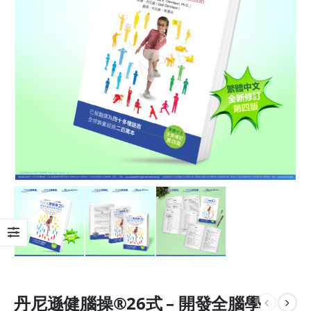
丹尼遜健腦操®26式 – 開發全腦學