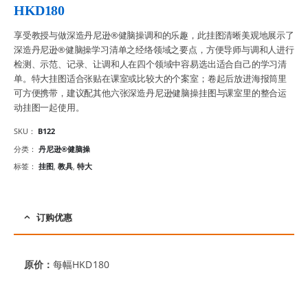
HKD
180
享受教授与做深造丹尼逊®健脑操调和的乐趣，此挂图清晰美观地展示了
深造丹尼逊®健脑操学习清单之经络领域之要点，方便导师与调和人进行
检测、示范、记录、让调和人在四个领域中容易选出适合自己的学习清
单。特大挂图适合张贴在课室或比较大的个案室；卷起后放进海报筒里
可方便携带，建议配其他六张深造丹尼逊健脑操挂图与课室里的整合运
动挂图一起使用。
SKU：
B122
分类：
丹尼逊®健脑操
标签：
挂图
,
教具
,
特大
订购优惠
原价：
每幅HKD180